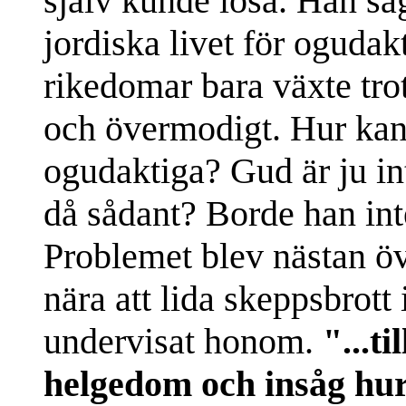
själv kunde lösa. Han såg
jordiska livet för oguda
rikedomar bara växte trot
och övermodigt. Hur kan 
ogudaktiga? Gud är ju inte
då sådant? Borde han inte
Problemet blev nästan öv
nära att lida skeppsbrott
undervisat honom.
"...ti
helgedom och insåg hur 