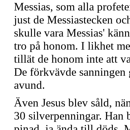
Messias, som alla profet
just de Messiastecken och
skulle vara Messias' känn
tro på honom. I likhet m
tillät de honom inte att v
De förkvävde sanningen 
avund.
Även Jesus blev såld, näm
30 silverpenningar. Han 
pinad, ja ända till döds. M