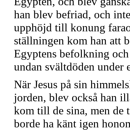
Egypten, och blev ganska 
han blev befriad, och int
upphöjd till konung fara
ställningen kom han att bl
Egyptens befolkning oc
undan svältdöden under e
När Jesus på sin himmels
jorden, blev också han ill
kom till de sina, men de
borde ha känt igen hon