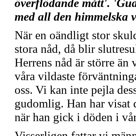
överflödande mått'. 'Gud
med all den himmelska vä
När en oändligt stor skul
stora nåd, då blir slutresu
Herrens nåd är större än v
våra vildaste förväntning
oss. Vi kan inte pejla des
gudomlig. Han har visat de
när han gick i döden i vårt
Visserligen fattar vi män