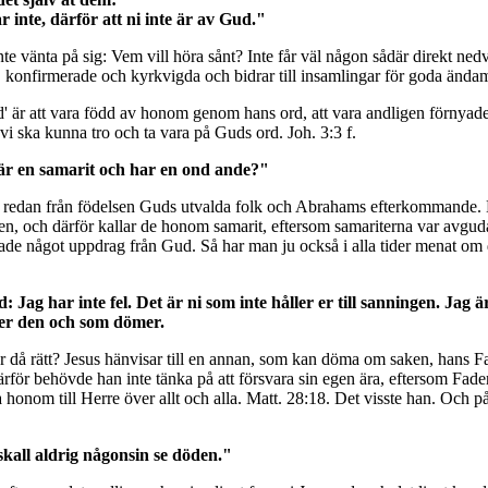
 inte, därför att ni inte är av Gud."
nte vänta på sig: Vem vill höra sånt? Inte får väl någon sådär direkt ne
 konfirmerade och kyrkvigda och bidrar till insamlingar för goda ändam
' är att vara född av honom genom hans ord, att vara andligen förnyade, s
i ska kunna tro och ta vara på Guds ord. Joh. 3:3 f.
u är en samarit och har en ond ande?"
r ju redan från födelsen Guds utvalda folk och Abrahams efterkommande
léen, och därför kallar de honom samarit, eftersom samariterna var avgu
ls hade något uppdrag från Gud. Så har man ju också i alla tider menat om
Jag har inte fel. Det är ni som inte håller er till sanningen. Jag 
öker den och som dömer.
då rätt? Jesus hänvisar till en annan, som kan döma om saken, hans Fad
rför behövde han inte tänka på att försvara sin egen ära, eftersom Fadern 
honom till Herre över allt och alla. Matt. 28:18. Det visste han. Och på
kall aldrig någonsin se döden."