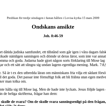
Predikan för tredje söndagen i fastan hållen i Lovisa kyrka 15 mars 2009
Ondskans ansikte
Joh. 8:46-59
det dåtida judiska samfundet, ett tillstånd som går igen i våra dagars fals
dikade nämligen sanningen och dömde ut deras läror, som inte var annat 
omma och goda. Judarna hade gjort någon sorts förklaring till Mose lag 
ar och ett sätt att slingra sig undan lagens egentliga mening. Mark. 7:8,
 Så är t ex den utbredda läran om människans fria vilja ett sådant försö
ll det goda. Det passar inte förnuftigt folk att bli frälsta utan egen med
söker man tolka om.
inte hålla sig till Mose lag. Men de hade inte lyckats. Jesus följde lagen 
ån de heliga skrifterna, frågar han dem:
d skulle de svara? Om de skulle svara sanningsenligt på den frågan, må
det själv åt dem: