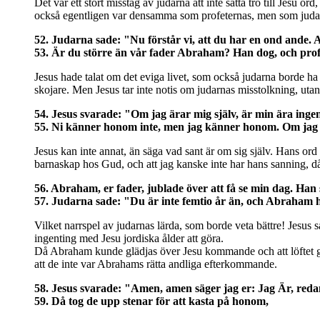
Det var ett stort misstag av judarna att inte sätta tro till Jesu
också egentligen var densamma som profeternas, men som judarn
52. Judarna sade: "Nu förstår vi, att du har en ond ande.
53. Är du större än vår fader Abraham? Han dog, och profe
Jesus hade talat om det eviga livet, som också judarna borde ha 
skojare. Men Jesus tar inte notis om judarnas misstolkning, utan åt
54. Jesus svarade: "Om jag ärar mig själv, är min ära inge
55. Ni känner honom inte, men jag känner honom. Om jag s
Jesus kan inte annat, än säga vad sant är om sig själv. Hans or
barnaskap hos Gud, och att jag kanske inte har hans sanning, då 
56. Abraham, er fader, jublade över att få se min dag. Han
57. Judarna sade: "Du är inte femtio år än, och Abraham h
Vilket narrspel av judarnas lärda, som borde veta bättre! Jesus 
ingenting med Jesu jordiska ålder att göra.
Då Abraham kunde glädjas över Jesu kommande och att löftet gick
att de inte var Abrahams rätta andliga efterkommande.
58. Jesus svarade: "Amen, amen säger jag er: Jag Är, reda
59. Då tog de upp stenar för att kasta på honom,