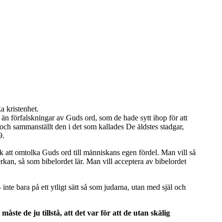
ka kristenhet.
än förfalskningar av Guds ord, som de hade sytt ihop för att
och sammanställt den i det som kallades De äldstes stadgar,
9.
k att omtolka Guds ord till människans egen fördel. Man vill så
verkan, så som bibelordet lär. Man vill acceptera av bibelordet
- inte bara på ett ytligt sätt så som judarna, utan med själ och
ste de ju tillstå, att det var för att de utan skälig