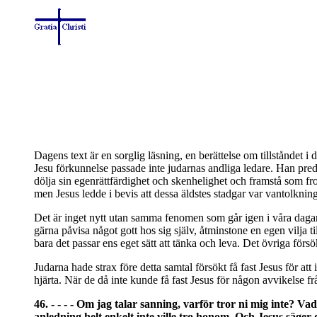
Dagens text är en sorglig läsning, en berättelse om tillståndet i 
Jesu förkunnelse passade inte judarnas andliga ledare. Han pre
dölja sin egenrättfärdighet och skenhelighet och framstå som fr
men Jesus ledde i bevis att dessa äldstes stadgar var vantolkning
Det är inget nytt utan samma fenomen som går igen i våra dagar.
gärna påvisa något gott hos sig själv, åtminstone en egen vilja ti
bara det passar ens eget sätt att tänka och leva. Det övriga för
Judarna hade strax före detta samtal försökt få fast Jesus för att 
hjärta. När de då inte kunde få fast Jesus för någon avvikelse fr
46. - - - - Om jag talar sanning, varför tror ni mig inte? Va
anledning helt enkelt inte ville tro honom. Och Jesus säger 