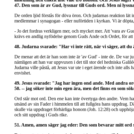
47. Den som är av Gud, lyssnar till Guds ord. Men ni lyssnar
De orden ljöd förstås för döva öron. Och judarnas reaktion lät i
medlemmar i synagogan - eller nuförtiden i kyrkan. Vi är döpta,
- Jo det fordras verkligen mer, och mycket mer. Att 'vara av Gud
krävs en andlig nyfödelse genom Guds Ande och Ordet, för att v
48. Judarna svarade: "Har vi inte rätt, när vi säger, att d
De menar att det är han som inte är 'av Gud' - inte de. De va
nämligen att han var uppvuxen i det till stor del hedniska Gali
Judarna ville påstå, att Jesus var ute i eget ärende och inte al
envishet.
49. Jesus svarade: "Jag har ingen ond ande. Med andra ord: 
50. -- jag söker inte min egen ära, men det finns en som s
Ord står mot ord. Den ene kan inte övertyga den andre. Vem har 
utsänd av sin Fader i himmelen till att fullgöra hans uppdrag. Dä
skulle via uppdraget förhärliga honom (Joh. 12:28) och upphöja 
och sitt uppdrag i Guds rike.
51. Amen, amen säger jag eder: Den som bevarar mitt ord s