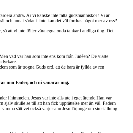
dvärdera andra. Är vi kanske inte rätta gudsmänniskor? Vi är
ål och annat sådant. Inte kan det väl fordras något mer av oss?
å att vi inte följer våra egna onda tankar i andliga ting. Det
. Men vad var han som inte ens kom från Judéen? De visste
dadyrkare.
 dem som är trogna Guds ord, att de bara är fyllda av ren
ärar min Fader, och ni vanärar mig.
er i himmelen. Jesus var inte alls ute i eget ärende.Han var
själv skulle se till att han fick upprättelse mer än väl. Fadern
 samma sätt vet också varje sann Jesu lärjunge om sin ställning