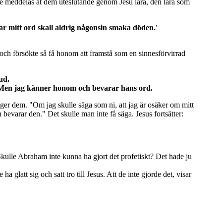
 kunde meddelas åt dem uteslutande genom Jesu lära, den lära som
ar mitt ord skall aldrig någonsin smaka döden.'
 och försökte så få honom att framstå som en sinnesförvirrad
ud.
. Men jag känner honom och bevarar hans ord.
äger dem. "Om jag skulle säga som ni, att jag är osäker om mitt
bevarar den." Det skulle man inte få säga. Jesus fortsätter:
 Skulle Abraham inte kunna ha gjort det profetiskt? Det hade ju
att sig och satt tro till Jesus. Att de inte gjorde det, visar