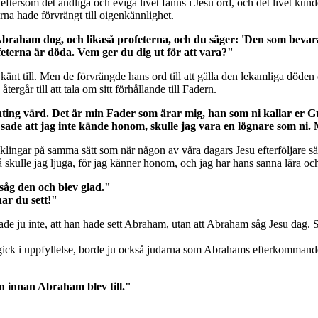
 ord, eftersom det andliga och eviga livet fanns i Jesu ord, och det livet
a hade förvrängt till oigenkännlighet.
 Abraham dog, och likaså profeterna, och du säger: 'Den som bevar
terna är döda. Vem ger du dig ut för att vara?"
känt till. Men de förvrängde hans ord till att gälla den lekamliga döden
ergår till att tala om sitt förhållande till Fadern.
nting värd. Det är min Fader som ärar mig, han som ni kallar er G
ade att jag inte kände honom, skulle jag vara en lögnare som ni
d klingar på samma sätt som när någon av våra dagars Jesu efterföljare s
skulle jag ljuga, för jag känner honom, och jag har hans sanna lära och 
 såg den och blev glad."
ar du sett!"
sade ju inte, att han hade sett Abraham, utan att Abraham såg Jesu dag.
 i uppfyllelse, borde ju också judarna som Abrahams efterkommande ha gl
n innan Abraham blev till."