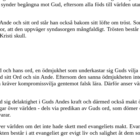
 synder begångna mot Gud, eftersom alla föds till världen u
de och sitt ord står han också bakom sitt löfte om tröst. Sor
 stor, att den uppväger syndasorgen mångfaldigt. Trösten består
risti skull.
ud och hans ord, en ödmjukhet som underkastar sig Guds vilja
d sitt Ord och sin Ande. Eftersom den sanna ödmjukheten in
kräver kompromissvilja gentemot falsk lära. Därför anser vär
sig delaktighet i Guds Andes kraft och därmed också makt öv
ar över världen - dels via predikan av Guds ord, som dömer ö
arar.
a över världen om det inte hade skett med evangeliets makt. Ev
en består i att evangeliet ger evigt liv och salighet åt dem so