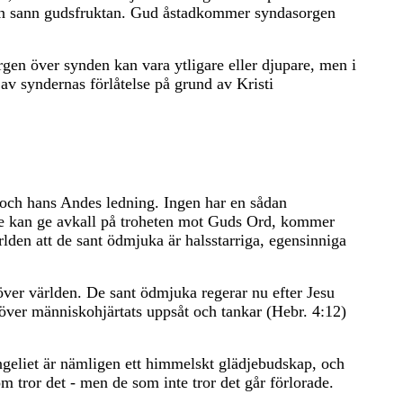
tan sann gudsfruktan. Gud åstadkommer syndasorgen
gen över synden kan vara ytligare eller djupare, men i
 av syndernas förlåtelse på grund av Kristi
 och hans Andes ledning. Ingen har en sådan
te kan ge avkall på troheten mot Guds Ord, kommer
lden att de sant ödmjuka är halsstarriga, egensinniga
er världen. De sant ödmjuka regerar nu efter Jesu
ver människohjärtats uppsåt och tankar (Hebr. 4:12)
angeliet är nämligen ett himmelskt glädjebudskap, och
m tror det - men de som inte tror det går förlorade.