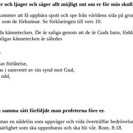
r och ljuger och säger allt möjligt ont om er för min skull
kommer att få uppbära spott och spe från världens sida på gru
l som de förkunnar. Se förklaringen till vers 10.
kännetecken. De är saliga genom att de är Guds barn, födda 
aligas kännetecken är således
,
as förlåtelse,
as i samvetet av sin synd mot Gud,
 nåd,
På samma sätt förföljde man profeterna före er.
 utan en nådelön som uppväger och vida överträffar bedrövelse
härlighet som ska uppenbaras och ska bli vår. Rom. 8:18.