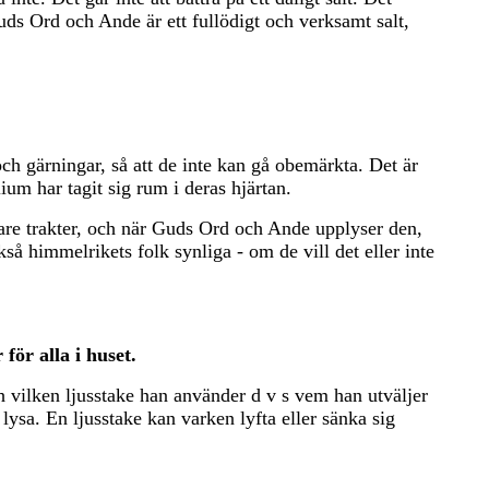
 Guds Ord och Ande är ett fullödigt och verksamt salt,
h gärningar, så att de inte kan gå obemärkta. Det är
um har tagit sig rum i deras hjärtan.
gare trakter, och när Guds Ord och Ande upplyser den,
kså himmelrikets folk synliga - om de vill det eller inte
för alla i huset.
h vilken ljusstake han använder d v s vem han utväljer
lysa. En ljusstake kan varken lyfta eller sänka sig