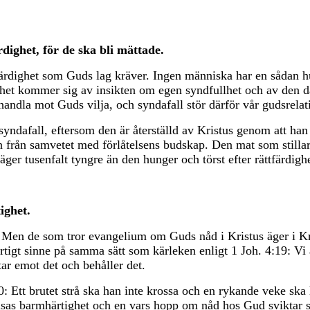
rdighet, för de ska bli mättade.
tfärdighet som Guds lag kräver. Ingen människa har en sådan 
ghet kommer sig av insikten om egen syndfullhet och av den da
dla mot Guds vilja, och syndafall stör därför vår gudsrelat
a syndafall, eftersom den är återställd av Kristus genom att h
n från samvetet med förlåtelsens budskap. Den mat som stillar
väger tusenfalt tyngre än den hunger och törst efter rättfärdig
ighet.
 Men de som tror evangelium om Guds nåd i Kristus äger i Kri
tigt sinne på samma sätt som kärleken enligt 1 Joh. 4:19: Vi 
ar emot det och behåller det.
: Ett brutet strå ska han inte krossa och en rykande veke ska
sas barmhärtighet och en vars hopp om nåd hos Gud sviktar sk