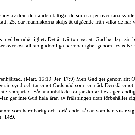
ov av den, de i anden fattiga, de som sörjer över sina synder,
tt. 25, där människorna skiljs åt utgående från vilka de har
 med barmhärtighet. Det är tvärtom så, att Gud har lagt sin b
er över oss all sin gudomliga barmhärtighet genom Jesus Kris
renhjärtad. (Matt. 15:19. Jer. 17:9) Men Gud ger genom sitt O
ner sin synd och tar emot Guds nåd som ren nåd. Den däremo
 inte renhjärtad. Sådana inbillade förtjänster är t ex egen and
n ger inte Gud hela äran av frälsningen utan förbehåller sig s
nom som barmhärtig och förlåtande, sådan som han visar sig i
h. 14:9.