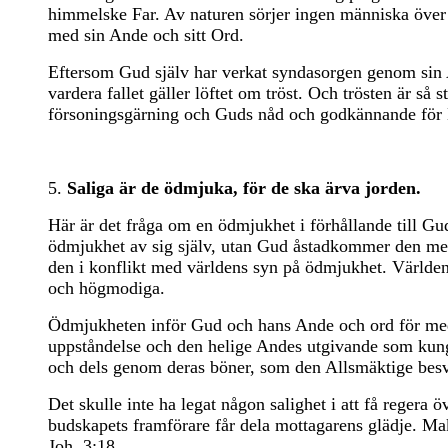
himmelske Far. Av naturen sörjer ingen människa över
med sin Ande och sitt Ord.
Eftersom Gud själv har verkat syndasorgen genom sin An
vardera fallet gäller löftet om tröst. Och trösten är så
försoningsgärning och Guds nåd och godkännande för K
5.
Saliga är de ödmjuka, för de ska ärva jorden.
Här är det fråga om en ödmjukhet i förhållande till G
ödmjukhet av sig själv, utan Gud åstadkommer den me
den i konflikt med världens syn på ödmjukhet. Världen 
och högmodiga.
Ödmjukheten inför Gud och hans Ande och ord för med 
uppståndelse och den helige Andes utgivande som kung
och dels genom deras böner, som den Allsmäktige besv
Det skulle inte ha legat någon salighet i att få reger
budskapets framförare får dela mottagarens glädje. Makt
Joh. 3:18.