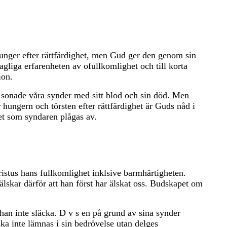
hunger efter rättfärdighet, men Gud ger den genom sin
gliga erfarenheten av ofullkomlighet och till korta
ion.
an sonade våra synder med sitt blod och sin död. Men
 hungern och törsten efter rättfärdighet är Guds nåd i
het som syndaren plågas av.
stus hans fullkomlighet inklsive barmhärtigheten.
älskar därför att han först har älskat oss. Budskapet om
 han inte släcka. D v s en på grund av sina synder
a inte lämnas i sin bedrövelse utan delges