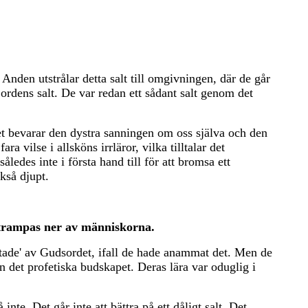
en utstrålar detta salt till omgivningen, där de går
 jordens salt. De var redan ett sådant salt genom det
et bevarar den dystra sanningen om oss själva och den
 vilse i allsköns irrläror, vilka tilltalar det
ledes inte i första hand till för att bromsa ett
ckså djupt.
ch trampas ner av människorna.
altade' av Gudsordet, ifall de hade anammat det. Men de
n det profetiska budskapet. Deras lära var oduglig i
te. Det går inte att bättra på ett dåligt salt. Det