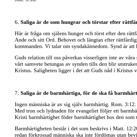
6.
Saliga är de som hungrar och törstar efter rättfä
Här är fråga om själens hunger och törst efter den rät
Ande och sitt Ord. Behovet och längtan efter rättfärdi
kommanden. Vi talar om syndakännedom. Synd är att han
Guds relation till oss påverkas visserligen inte av vår
vårt samvete betungas av synden tills den blir utstruke
Kristus. Saligheten ligger i det att Guds nåd i Kristus 
7.
Saliga är de barmhärtiga, för de ska få barmhärt
Ingen människa är av sig själv barmhärtig. Rom. 3:12.
Med tron och lydnaden för evangeliet följer ett barmhär
Kristi barmhärtighet föder barmhärtighet hos den som t
Barmhärtigheten består i det som beskrivs i Matt. 12:20
redan förkrossad människa ska inte fördömas utan bevi