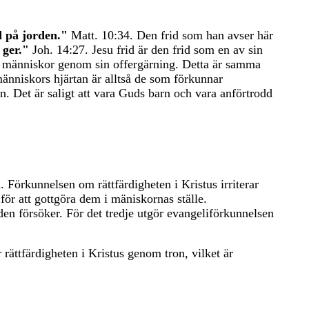
d på jorden."
Matt. 10:34. Den frid som han avser här
 ger."
Joh. 14:27. Jesu frid är den frid som en av sin
h människor genom sin offergärning. Detta är samma
änniskors hjärtan är alltså de som förkunnar
n. Det är saligt att vara Guds barn och vara anförtrodd
 Förkunnelsen om rättfärdigheten i Kristus irriterar
för att gottgöra dem i mäniskornas ställe.
lden försöker. För det tredje utgör evangeliförkunnelsen
r rättfärdigheten i Kristus genom tron, vilket är