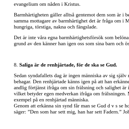
evangelium om nåden i Kristus.
Barmhärtigheten gäller alltså gentemot dem som är i beh
samma mottagare av barmhärtighet det är fråga om i Ma
hungriga, törstiga, nakna och fängslade.
Det är inte våra egna barmhärtighetsförsök som belönas
grund av den känner han igen oss som sina barn och ös
8.
Saliga är de renhjärtade, för de ska se Gud.
Sedan syndafallets dag är ingen människa av sig själv 
behagar. Den renhjärtade känns igen på att han erkän
andlig förtjänst ifråga om sin frälsning och salighet är
vilket betyder egen medverkan ifråga om frälsningen. Ma
exempel på en renhjärtad människa.
Genom att erkänna sin synd får man se Gud d v s se ho
säger: ”Den som har sett mig, han har sett Fadern.” Jo