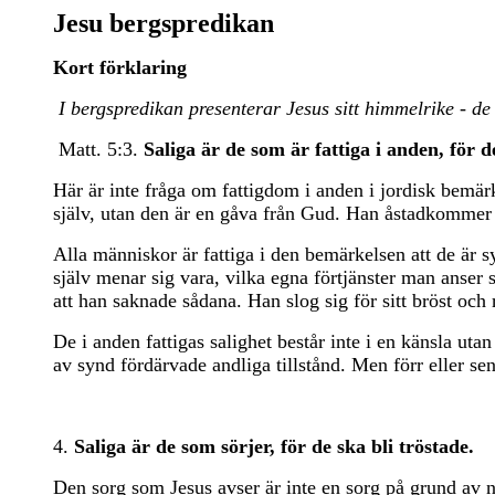
Jesu bergspredikan
Kort förklaring
I bergspredikan presenterar Jesus sitt himmelrike - de
Matt. 5:3.
Saliga är de som är fattiga i anden, för 
Här är inte fråga om fattigdom i anden i jordisk bemär
själv, utan den är en gåva från Gud. Han åstadkommer 
Alla människor är fattiga i den bemärkelsen att de är 
själv menar sig vara, vilka egna förtjänster man anser
att han saknade sådana. Han slog sig för sitt bröst oc
De i anden fattigas salighet består inte i en känsla uta
av synd fördärvade andliga tillstånd. Men förr eller se
4.
Saliga är de som sörjer, för de ska bli tröstade.
Den sorg som Jesus avser är inte en sorg på grund av n