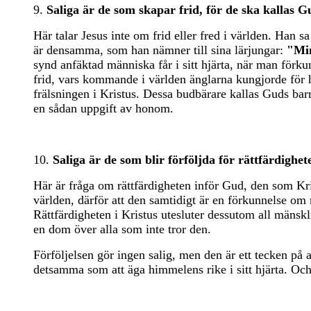
9.
Saliga är de som skapar frid, för de ska kallas G
Här talar Jesus inte om frid eller fred i världen. Han s
är densamma, som han nämner till sina lärjungar:
"Min
synd anfäktad människa får i sitt hjärta, när man fö
frid, vars kommande i världen änglarna kungjorde för 
frälsningen i Kristus. Dessa budbärare kallas Guds barn
en sådan uppgift av honom.
10.
Saliga är de som blir förföljda för rättfärdighet
Här är fråga om rättfärdigheten inför Gud, den som Kri
världen, därför att den samtidigt är en förkunnelse om
Rättfärdigheten i Kristus utesluter dessutom all mänskli
en dom över alla som inte tror den.
Förföljelsen gör ingen salig, men den är ett tecken på at
detsamma som att äga himmelens rike i sitt hjärta. Och 