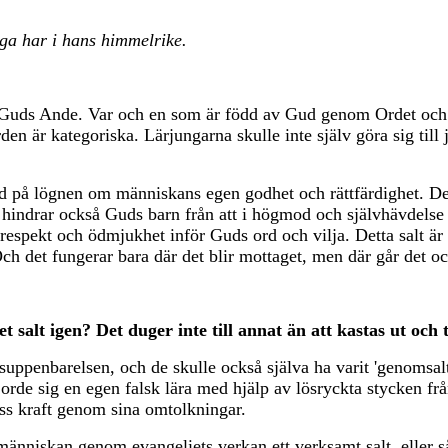
liga har i hans himmelrike.
Guds Ande. Var och en som är född av Gud genom Ordet och And
rden är kategoriska. Lärjungarna skulle inte själv göra sig till
död på lögnen om människans egen godhet och rättfärdighet. D
indrar också Guds barn från att i högmod och självhävdelse fara
spekt och ödmjukhet inför Guds ord och vilja. Detta salt är så
 Och det fungerar bara där det blir mottaget, men där går det o
et salt igen? Det duger inte till annat än att kastas ut o
gudsuppenbarelsen, och de skulle också själva ha varit 'genoms
jorde sig en egen falsk lära med hjälp av lösryckta stycken frå
ess kraft genom sina omtolkningar.
niskan genom evangeliets verkan ett verksamt salt, eller så in