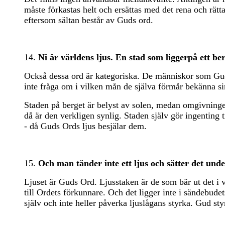
måste förkastas helt och ersättas med det rena och rätta
eftersom sältan består av Guds ord.
14.
Ni är världens ljus. En stad som liggerpå ett ber
Också dessa ord är kategoriska. De människor som Guds 
inte fråga om i vilken mån de själva förmår bekänna sin
Staden på berget är belyst av solen, medan omgivningen
då är den verkligen synlig. Staden själv gör ingenting ti
- då Guds Ords ljus besjälar dem.
15.
Och man tänder inte ett ljus och sätter det under
Ljuset är Guds Ord. Ljusstaken är de som bär ut det i 
till Ordets förkunnare. Och det ligger inte i sändebude
själv och inte heller påverka ljuslågans styrka. Gud styr 