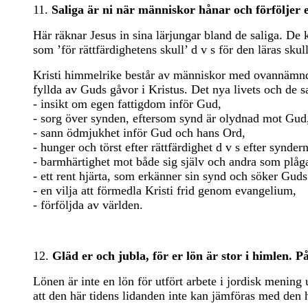
11.
Saliga är ni när människor hånar och förföljer e
Här räknar Jesus in sina lärjungar bland de saliga. De 
som ’för rättfärdighetens skull’ d v s för den läras skul
Kristi himmelrike består av människor med ovannämnda 
fyllda av Guds gåvor i Kristus. Det nya livets och de s
- insikt om egen fattigdom inför Gud,
- sorg över synden, eftersom synd är olydnad mot Gud
- sann ödmjukhet inför Gud och hans Ord,
- hunger och törst efter rättfärdighet d v s efter syndern
- barmhärtighet mot både sig själv och andra som plåg
- ett rent hjärta, som erkänner sin synd och söker Guds
- en vilja att förmedla Kristi frid genom evangelium,
- förföljda av världen.
12.
Gläd er och jubla, för er lön är stor i himlen. 
Lönen är inte en lön för utfört arbete i jordisk mening
att den här tidens lidanden inte kan jämföras med den 