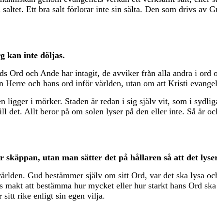
 saltet. Ett bra salt förlorar inte sin sälta. Den som drivs av
g kan inte döljas.
Ord och Ande har intagit, de avviker från alla andra i ord oc
 Herre och hans ord inför världen, utan om att Kristi evangeli
 ligger i mörker. Staden är redan i sig själv vit, som i sydli
ll det. Allt beror på om solen lyser på den eller inte. Så är oc
 skäppan, utan man sätter det på hållaren så att det lyser 
världen. Gud bestämmer själv om sitt Ord, var det ska lysa oc
ts makt att bestämma hur mycket eller hur starkt hans Ord ska 
sitt rike enligt sin egen vilja.