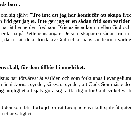
uds barn.
a om sig själv:
"Tro inte att jag har komit för att skapa fre
 frid ger jag er. Inte ger jag er en sådan frid som världen
rkunnar åt henne den fred som Kristus åstadkom mellan Gud oc
herdarna på Betlehems ängar. De som skapar en sådan frid i m
, därför att de är födda av Gud och är hans sändebud i världe
ens skull, för dem tillhör himmelriket.
stus har förvärvat åt världen och som förkunnas i evangelium.
 människornas synder, så svåra synder, att Guds Son måste dö 
g möjlighet att själv göra sig rättfärdig inför Gud, vilket vär
t den som blir förföljd för rättfärdighetens skull själv åtnjute
det är salighet.