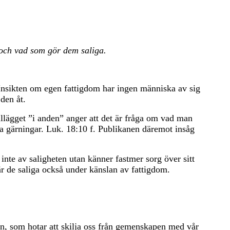
r och vad som gör dem saliga.
. Insikten om egen fattigdom har ingen människa av sig
den åt.
illägget ”i anden” anger att det är fråga om vad man
da gärningar. Luk. 18:10 f. Publikanen däremot insåg
 inte av saligheten utan känner fastmer sorg över sitt
är de saliga också under känslan av fattigdom.
en, som hotar att skilja oss från gemenskapen med vår