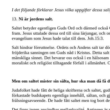
I det följande förklarar Jesus vilka uppgifter dessa sa
13.
Ni är jordens salt.
Saltet betyder egentligen Guds Ord och därmed också 
fram. Jesus uttalade dessa ord till sina lärjungar, och o
evangelium som Jesus hade talat till dem. Joh.15:3.
Salt hindrar förruttnelse. Ordets och Andens salt tar 
fröjderika sanningen om Guds nåd i Kristus. Detta salt h
mänskliga sinnet. Det bevarar oss också i en hälsosam re
moraliskt och religiöst tilltagande förfall i allmänhet.
Men om saltet mister sin sälta, hur ska man då få d
Judafolket hade fått de heliga skrifterna och saltet, 
förkastade budskapets egentliga innehåll, sältan, och g
frälsningsavseende. De hade fått saltet men tog bort d
Det finns ingen användbar mellankvalité. Antingen är män