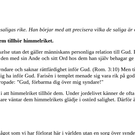
 saligas rike. Han börjar med att precisera vilka de saliga ä
dem tillhör himmelriket.
kelse utan det gäller människans personliga relation till Gud
den med sin Ande och sitt Ord hos dem han själv behagar ge 
syndare och saknar rättfärdighet inför Gud. (Rom. 3:10) Men t
 sig ha inför Gud. Farisèn i templet menade sig vara rik på go
h ropade: ”Gud, förbarma dig över mig syndare!"
n i att himmelriket tillhör dem. Under jordelivet känner de ofta
nare väntar dem himmelrikets glädje i ostörd salighet. Därför 
ågot som vi har förlorat här i världen utan en sorg över synd