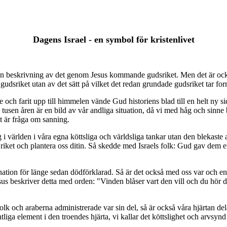
Dagens Israel - en symbol för kristenlivet
en beskrivning av det genom Jesus kommande gudsriket. Men det är ock
dsriket utan av det sätt på vilket det redan grundade gudsriket tar for
och farit upp till himmelen vände Gud historiens blad till en helt ny s
 tusen åren är en bild av vår andliga situation, då vi med håg och sinne
det är fråga om sanning.
g i världen i våra egna köttsliga och världsliga tankar utan den blekaste 
riket och plantera oss ditin. Så skedde med Israels folk: Gud gav dem e
nation för länge sedan dödförklarad. Så är det också med oss var och e
 Jesus beskriver detta med orden: "Vinden blåser vart den vill och du hör 
 folk och araberna administrerade var sin del, så är också våra hjärta
tliga element i den troendes hjärta, vi kallar det köttslighet och arvsyn