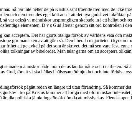
grannar. Så har inte heller de på Kristus sant troende fred med de icke troe
len och den troendes eget kött anser att det nya gudslivet inkräktar på
nd, så var också vi människor ursprungligen skapade in i ett heligt och re
dsfientliga elementen. D v s Gud återtar genom sitt ord kontrollen i d
rig kan acceptera. Det har gjorts otaliga försök av världens visa och mä
stone gör man sken av att göra så. Den liberala majoriteten i kyrkan m
te har frihet att ge avkall på det som är skrivet, det må sen vara Jesu egna 
a om olika tolkningar av bibelordet. Man talar gärna om att acceptera ol
igt sinnade människor både inom deras landområde och i närheten. Så är d
t av Gud, för att vi ska hållas i hälsosam ödmjukhet och inte förhäva oss 
dlingsförsök pågått redan en längre tid utan förändring. Så kommer det a
 gudsliv i tro på Kristus kommer att fortgå med oförminskad intensitet jo
å är alla politiska jämkningsförsök dömda att misslyckas. Fiendskapen ko