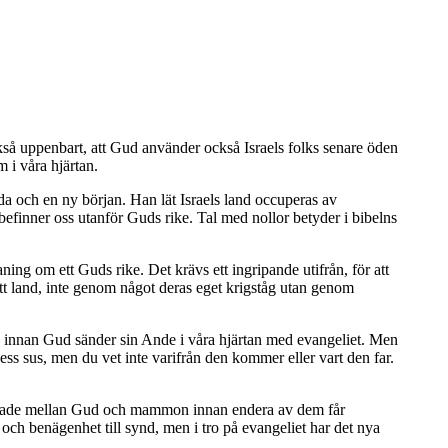
så uppenbart, att Gud använder också Israels folks senare öden
m i våra hjärtan.
ida och en ny början. Han lät Israels land occuperas av
 befinner oss utanför Guds rike. Tal med nollor betyder i bibelns
aning om ett Guds rike. Det krävs ett ingripande utifrån, för att
tt land, inte genom något deras eget krigståg utan genom
n innan Gud sänder sin Ande i våra hjärtan med evangeliet. Men
dess sus, men du vet inte varifrån den kommer eller vart den far.
n delade mellan Gud och mammon innan endera av dem får
d och benägenhet till synd, men i tro på evangeliet har det nya