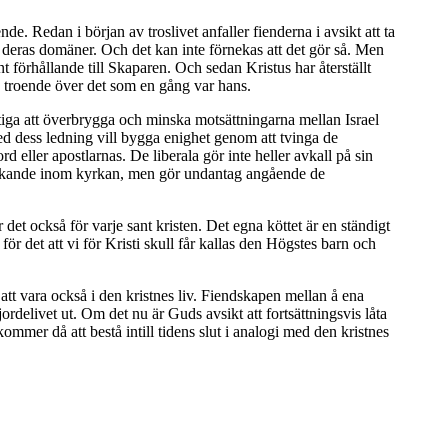
nde. Redan i början av troslivet anfaller fienderna i avsikt att ta
 deras domäner. Och det kan inte förnekas att det gör så. Men
nt förhållande till Skaparen. Och sedan Kristus har återställt
en troende över det som en gång var hans.
ktiga att överbrygga och minska motsättningarna mellan Israel
ed dess ledning vill bygga enighet genom att tvinga de
ord eller apostlarnas. De liberala gör inte heller avkall på sin
iktänkande inom kyrkan, men gör undantag angående de
et också för varje sant kristen. Det egna köttet är en ständigt
för det att vi för Kristi skull får kallas den Högstes barn och
tt vara också i den kristnes liv. Fiendskapen mellan å ena
rdelivet ut. Om det nu är Guds avsikt att fortsättningsvis låta
mmer då att bestå intill tidens slut i analogi med den kristnes