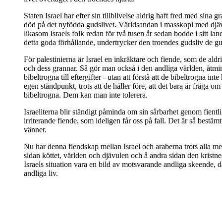
Staten Israel har efter sin tillblivelse aldrig haft fred med sina 
död på det nyfödda gudslivet. Världsandan i masskopi med djävu
likasom Israels folk redan för två tusen år sedan bodde i sitt la
detta goda förhållande, undertrycker den troendes gudsliv de gu
För palestinierna är Israel en inkräktare och fiende, som de ald
och dess grannar. Så gör man också i den andliga världen, åtmin
bibeltrogna till eftergifter - utan att förstå att de bibeltrogna in
egen ståndpunkt, trots att de håller före, att det bara är fråg
bibeltrogna. Dem kan man inte tolerera.
Israeliterna blir ständigt påminda om sin sårbarhet genom fientl
irriterande fiende, som ideligen får oss på fall. Det är så bestäm
vänner.
Nu har denna fiendskap mellan Israel och araberna trots alla me
sidan köttet, världen och djävulen och å andra sidan den kristnes
Israels situation vara en bild av motsvarande andliga skeende, d
andliga liv.