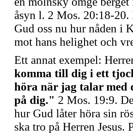
en molnsky omge berget f
åsyn l. 2 Mos. 20:18-20
Gud oss nu hur nåden i K
mot hans helighet och vr
Ett annat exempel: Herren
komma till dig i ett tjoc
höra när jag talar med d
på dig."
2 Mos. 19:9. Dett
hur Gud låter höra sin rös
ska tro på Herren Jesus. 