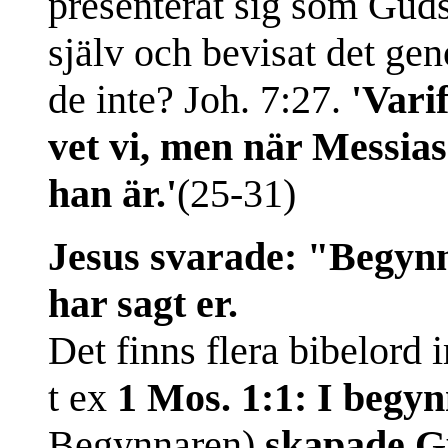
presenterat sig som Gud
själv och bevisat det ge
de inte? Joh. 7:27.
'Vari
vet vi, men när Messia
han är.'
(25-31)
Jesus svarade: "Begynn
har sagt er.
Det finns flera bibelord 
t ex
1 Mos. 1:1: I begy
Begynnaren)
skapade Gu