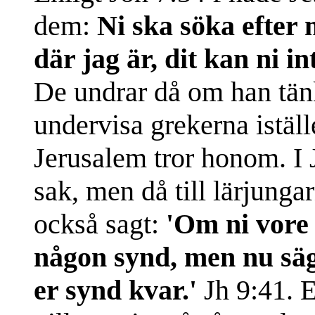
dem:
Ni ska söka efter 
där jag är, dit kan ni 
De undrar då om han tän
undervisa grekerna iställe
Jerusalem tror honom. I
sak, men då till lärjunga
också sagt:
'Om ni vore 
någon synd, men nu säger
er synd kvar.'
Jh 9:41. E