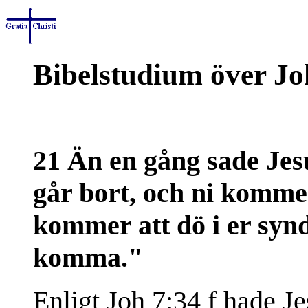
Bibelstudium över Jo
21 Än en gång sade Jes
går bort, och ni kommer
kommer att dö i er synd
komma."
Enligt Joh 7:34 f hade Jes