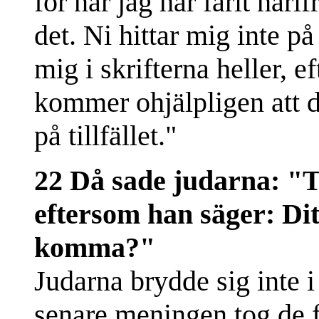
för när jag har farit härif
det. Ni hittar mig inte på
mig i skrifterna heller, 
kommer ohjälpligen att dö
på tillfället."
22 Då sade judarna: "Tä
eftersom han säger: Dit
komma?"
Judarna brydde sig inte 
senare meningen tog de fa