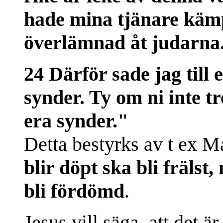
hade mina tjänare kämpat
överlämnad åt judarna.
24 Därför sade jag till 
synder. Ty om ni inte tro
era synder."
Detta bestyrks av t ex M
blir döpt ska bli frälst
bli fördömd
.
Jesus vill säga, att det ä