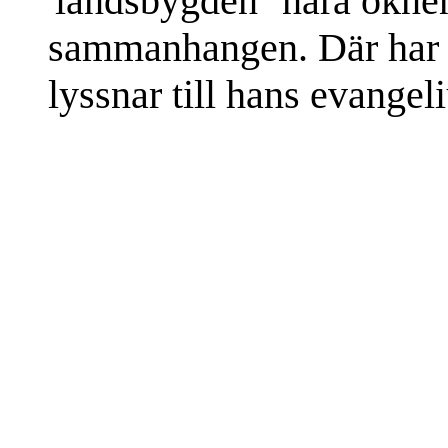
'landsbygden' 'nära ökne
sammanhangen. Där har h
lyssnar till hans evangel