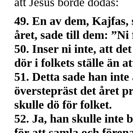
att Jesus borde dödas:
49. En av dem, Kajfas, 
året, sade till dem: ”Ni
50. Inser ni inte, att de
dör i folkets ställe än 
51. Detta sade han inte 
överstepräst det året p
skulle dö för folket.
52. Ja, han skulle inte 
för att samla och före