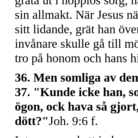
gråta ut i hopplös sorg,
sin allmakt. När Jesus n
sitt lidande, grät han öv
invånare skulle gå till mö
tro på honom och hans 
36. Men somliga av de
37. "Kunde icke han, s
ögon, ock hava så gjort
dött?"
Joh. 9:6 f.